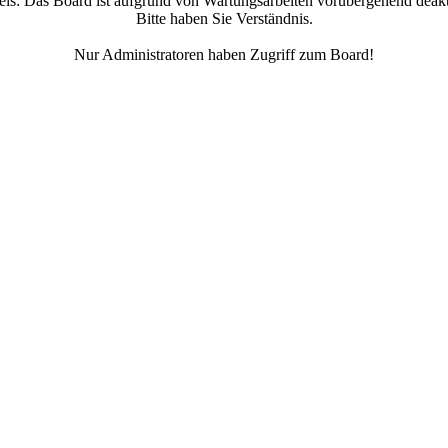
is:
Das Board ist aufgrund von Wartungsarbeiten vorübergehend deakti
Bitte haben Sie Verständnis.
Nur Administratoren haben Zugriff zum Board!