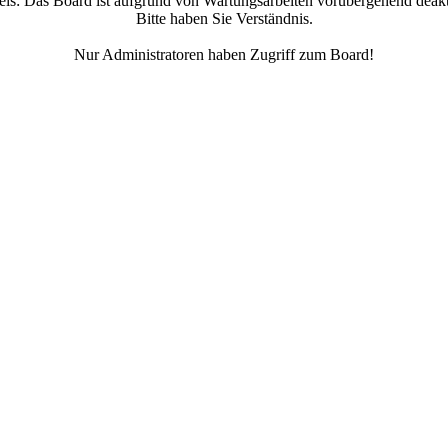
is:
Das Board ist aufgrund von Wartungsarbeiten vorübergehend deakti
Bitte haben Sie Verständnis.
Nur Administratoren haben Zugriff zum Board!